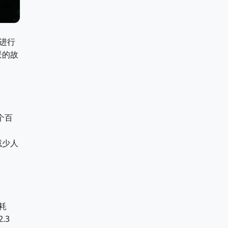
机进行
景的故
个百
减少人
耗
.3