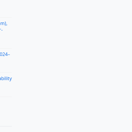
em),
r-
2024–
bility