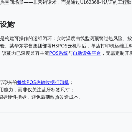
空间场景——非营销话术，而是通过UL62368-1认证的工程
设施’
是构建可操作的运维闭环：实时温度曲线监测预警过热风险、按
验。某华东零售集团部署HSPOS云机型后，单店打印机运维工
钟。该能力已深度兼容主流
POS系统
与
自助设备平台
，无需定制开
打印头
的
餐饮POS热敏收据打印机
；
用能力，而非仅关注蓝牙标签尺寸；
招标硬性指标，避免后期散热改造成本。