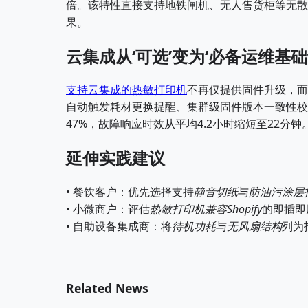
倍。该特性直接支持地铁闸机、无人售货柜等无散热
果。
云集成从‘可选’变为‘必备运维基础
支持云集成的热敏打印机
不再仅提供固件升级，而
自动触发耗材更换提醒、集群级固件版本一致性校
47%，故障响应时效从平均4.2小时缩短至22分
延伸实践建议
• 餐饮客户：优先选择支持
静音切纸
与
防油污涂层
• 小微商户：评估
热敏打印机兼容Shopify
的即插即
• 自助设备集成商：将
待机功耗
与
无风扇结构
列为
Related News