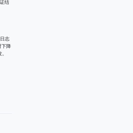
验证结
日志
时下降
发。