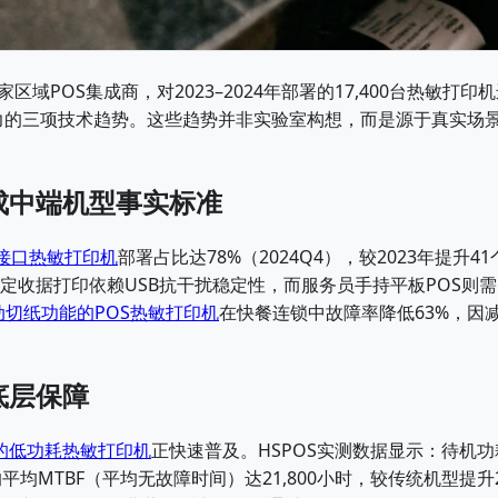
区域POS集成商，对2023–2024年部署的17,400台热敏打印
能力的三项技术趋势。这些趋势并非实验室构想，而是源于真实场
）已成中端机型事实标准
h双接口热敏打印机
部署占比达78%（2024Q4），较2023年提升41
定收据打印依赖USB抗干扰稳定性，而服务员手持平板POS则需
动切纸功能的POS热敏打印机
在快餐连锁中故障率降低63%，因
底层保障
的低功耗热敏打印机
正快速普及。HSPOS实测数据显示：待机功
平均MTBF（平均无故障时间）达21,800小时，较传统机型提升2